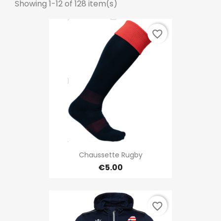
Showing 1-12 of 128 item(s)
favorite_border
Chaussette Rugby
€5.00
favorite_border