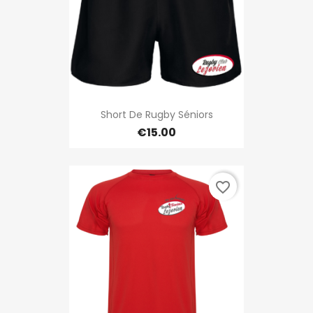
Short De Rugby Séniors
€15.00
favorite_border