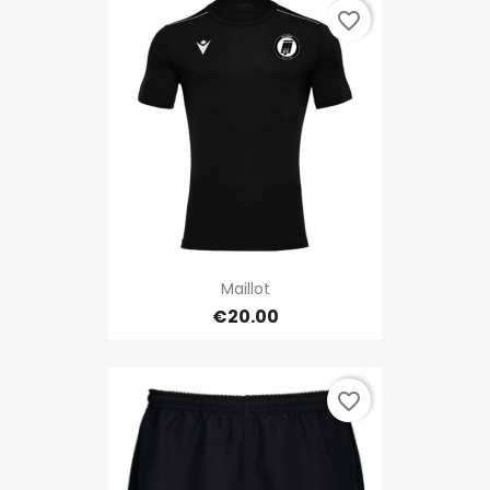
favorite_border
Maillot
€20.00
favorite_border