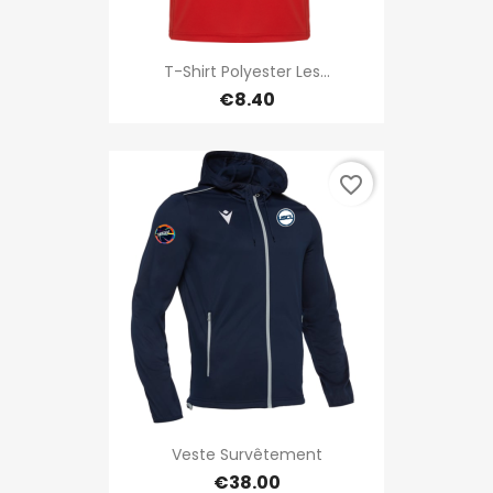
T-Shirt Polyester Les...
€8.40
favorite_border
Veste Survêtement
€38.00