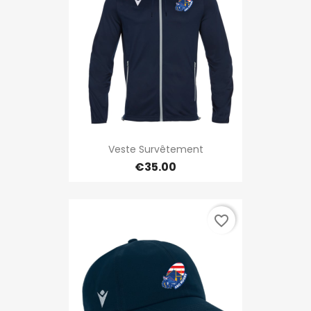
Veste Survêtement
€35.00
favorite_border