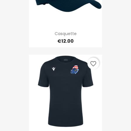
Casquette
€12.00
favorite_border