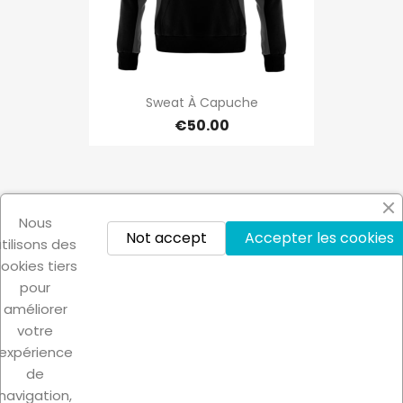
Sweat À Capuche
€50.00
Showing 1-12 of 128 item(s)
Nous
1

Next
2
3
…
11
Not accept
Accepter les cookies
utilisons des
ookies tiers
Back to top

pour
améliorer
votre
expérience
de
navigation,