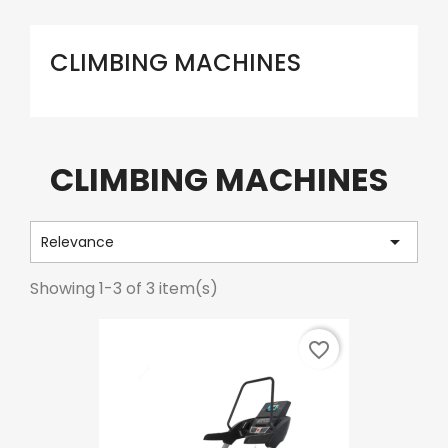
CLIMBING MACHINES
CLIMBING MACHINES

Relevance
Showing 1-3 of 3 item(s)
favorite_border