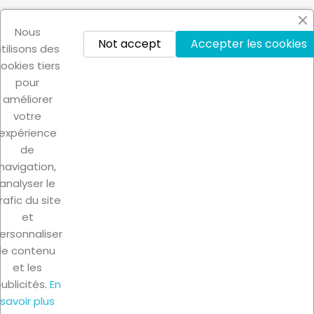
Nous
Showing 1-3 of 3 item(s)
Not accept
Accepter les cookies
utilisons des
ookies tiers
Back to top

pour
améliorer
votre
expérience
de
navigation,
PRODUCTS

analyser le
rafic du site
OUR COMPANY

et
ersonnaliser
YOUR ACCOUNT

le contenu
et les
ublicités.
En
STORE INFORMATION
keyboard_arrow_down
savoir plus
© 2026 - Ecommerce software by PrestaShop™