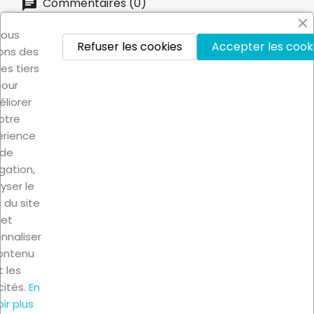
Commentaires (0)
ous
Refuser les cookies
Accepter les cook
Aucun avis n'a été publié pour le moment.
sons des
es tiers
pour
liorer
otre
érience
de
gation,
PRODUITS

yser le
c du site
NOTRE SOCIÉTÉ

et
nnaliser
VOTRE COMPTE

contenu
t les
cités.
En
INFORMATIONS
keyboard_arrow_down
ir plus